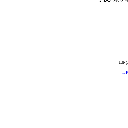
13kg
H